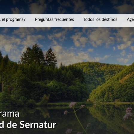
 el programa?
Preguntas frecuentes
Todos los destinos
Age
grama
d de Sernatur