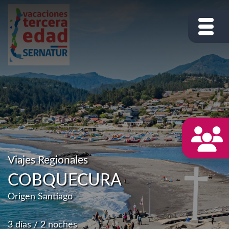
Viajes Regionales
COBQUECURA
Origen Santiago
3 días / 2 noches