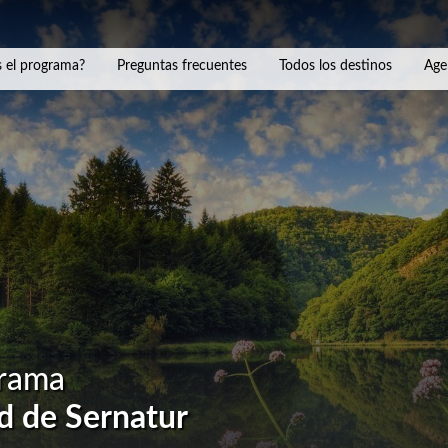
 el programa?
Preguntas frecuentes
Todos los destinos
Age
grama
d de Sernatur