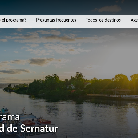
 el programa?
Preguntas frecuentes
Todos los destinos
Age
grama
d de Sernatur