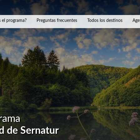
 el programa?
Preguntas frecuentes
Todos los destinos
Age
grama
d de Sernatur